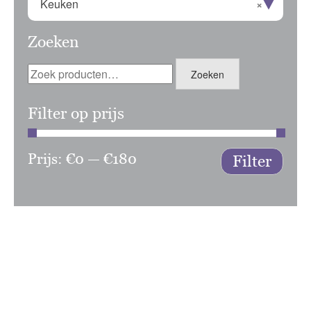
Keuken
×
Zoeken
Zoeken
Zoeken
naar:
Filter op prijs
Prijs:
€0
—
€180
Min.
Max.
Filter
prijs
prijs