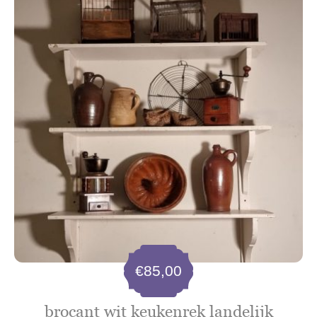
€
85,00
brocant wit keukenrek landelijk