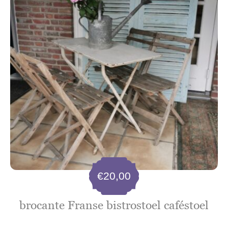
€
20,00
brocante Franse bistrostoel caféstoel