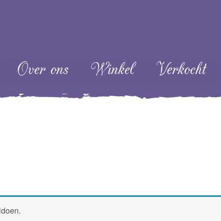
ent
Over ons
Winkel
Verkocht
ldoen.