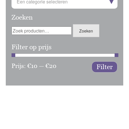
Een categorie selecteren
Zoeken
Zoeken
Zoeken
naar:
Filter op prijs
Prijs:
€10
—
€20
Min.
Max.
Filter
prijs
prijs