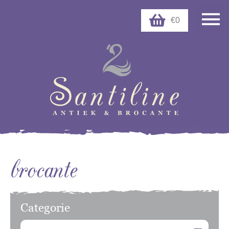
€0
brocante
Categorie