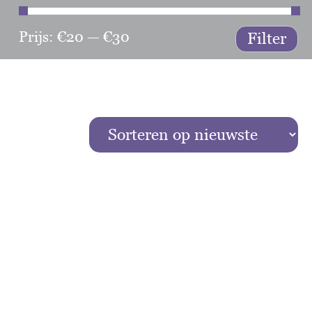
Prijs:
€20
—
€30
Min
Ma
Filter
prij
prij