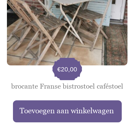
€
20,00
brocante Franse bistrostoel caféstoel
Toevoegen aan winkelwagen