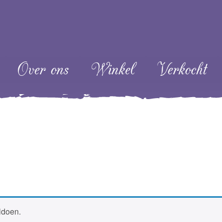
ent
Over ons
Winkel
Verkocht
ldoen.