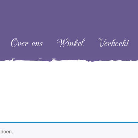
ent
Over ons
Winkel
Verkocht
ldoen.