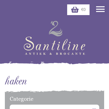
€0
haken
Categorie