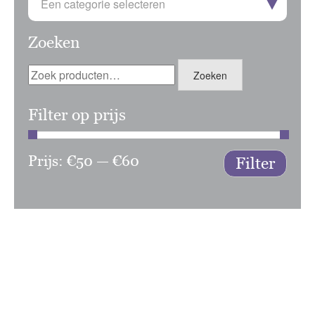
Een categorie selecteren
Zoeken
Zoeken
Zoeken
naar:
Filter op prijs
Prijs:
€50
—
€60
Min.
Max.
Filter
prijs
prijs