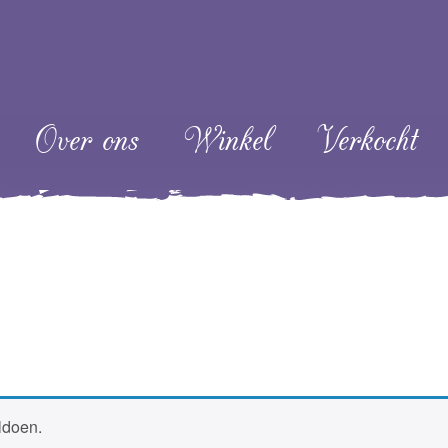
ent
Over ons
Winkel
Verkocht
ldoen.