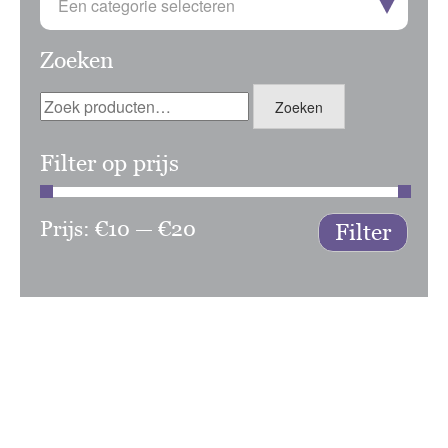
Een categorie selecteren
Zoeken
Zoeken
Zoeken
naar:
Filter op prijs
Prijs:
€10
—
€20
Min.
Max.
Filter
prijs
prijs