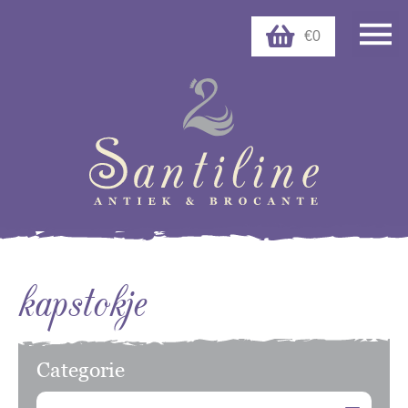
€0
kapstokje
Categorie