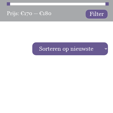
Prijs:
€170
—
€180
Min
Ma
Filter
prij
prij