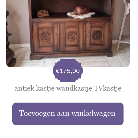
€
175,00
antiek kastje wandkastje TVkastje
Toevoegen aan winkelwagen