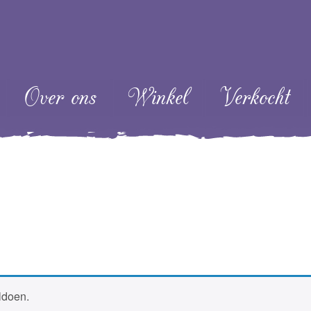
ent
Over ons
Winkel
Verkocht
ldoen.