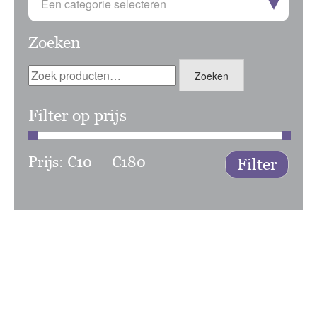
Een categorie selecteren
Zoeken
Zoeken
Zoeken
naar:
Filter op prijs
Prijs:
€10
—
€180
Min.
Max.
Filter
prijs
prijs