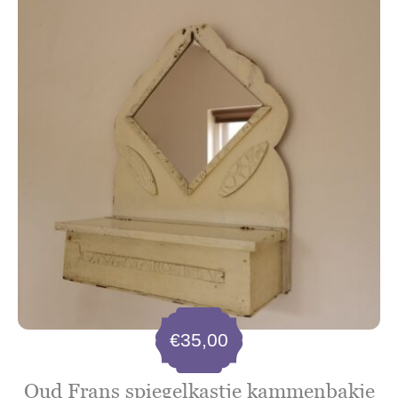
€
35,00
Oud Frans spiegelkastje kammenbakje