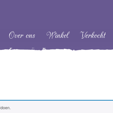
ent
Over ons
Winkel
Verkocht
ldoen.