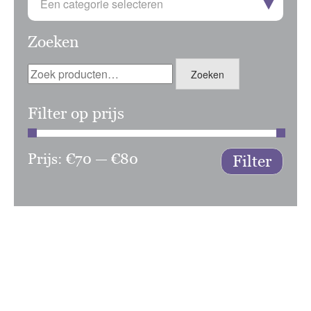
Een categorie selecteren
Zoeken
Zoeken
Zoeken
naar:
Filter op prijs
Prijs:
€70
—
€80
Min.
Max.
Filter
prijs
prijs