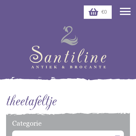
€0
theetafeltje
Categorie