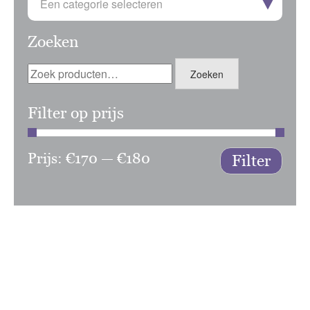
Een categorie selecteren
Zoeken
Zoeken
Zoeken
naar:
Filter op prijs
Prijs:
€170
—
€180
Min.
Max.
Filter
prijs
prijs