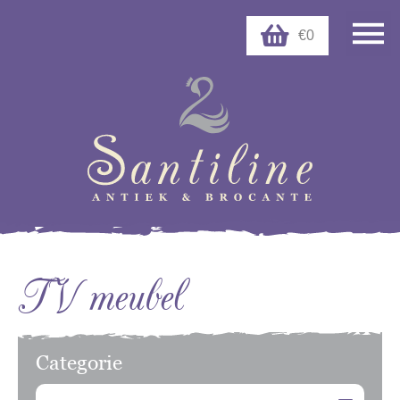
€0
TV meubel
Categorie