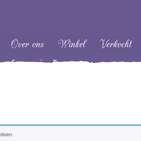
ent
Over ons
Winkel
Verkocht
ldoen.