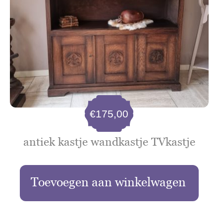
€
175,00
antiek kastje wandkastje TVkastje
Toevoegen aan winkelwagen