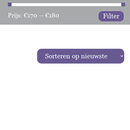
Prijs:
€170
—
€180
Min
Ma
Filter
prij
prij