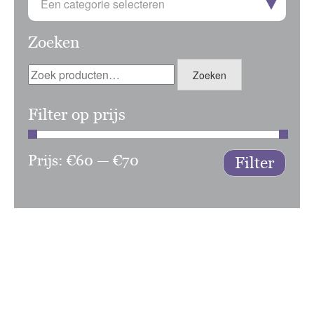
Een categorie selecteren
Zoeken
Zoeken
Zoeken
naar:
Filter op prijs
Prijs:
€60
—
€70
Min.
Max.
Filter
prijs
prijs