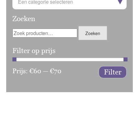
Een categorie selecteren
Zoeken
Zoeken
Zoeken
naar:
Filter op prijs
Prijs:
€60
—
€70
Min.
Max.
Filter
prijs
prijs