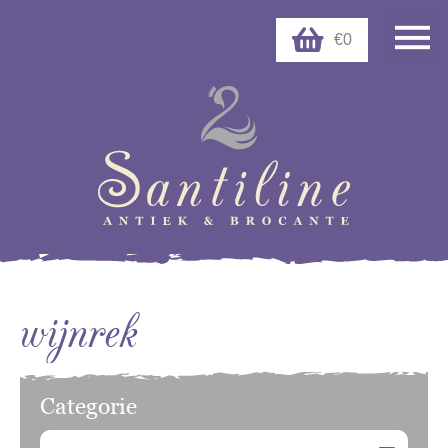
€0
wijnrek
Categorie