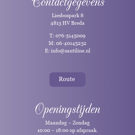
Contactgegevens
Liesbospark 8
4813 HV Breda
T:
076-5145009
M:
06-40145232
E:
info@santiline.nl
Route
Openingstijden
Maandag – Zondag
10:00 – 18:00 op afspraak.