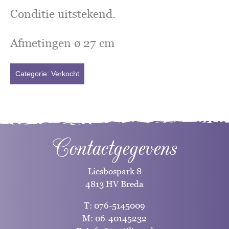
Conditie uitstekend.
Afmetingen ø 27 cm
Categorie:
Verkocht
Contactgegevens
Liesbospark 8
4813 HV Breda
T:
076-5145009
M:
06-40145232