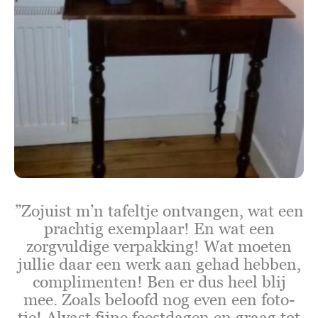
”Zojuist m’n tafeltje ontvangen, wat een
prachtig exemplaar! En wat een
zorgvuldige verpakking! Wat moeten
jullie daar een werk aan gehad hebben,
complimenten! Ben er dus heel blij
mee. Zoals beloofd nog even een foto-
tje! Alvast fijne feestdagen en graag tot