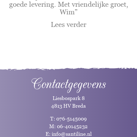
goede levering. Met vriendelijke groet,
Wim”
Lees verder
Contactgegevens
Liesbospark 8
4813 HV Breda
T:
076-5145009
M:
06-40145232
E:
info@santiline.nl