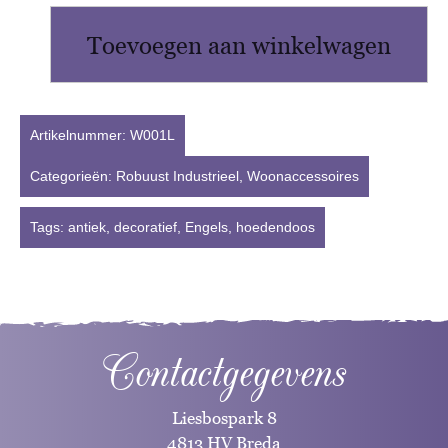
Engelse
Toevoegen aan winkelwagen
metalen
hoedendoos
aantal
Artikelnummer:
W001L
Categorieën:
Robuust Industrieel
,
Woonaccessoires
Tags:
antiek
,
decoratief
,
Engels
,
hoedendoos
Contactgegevens
Liesbospark 8
4813 HV Breda