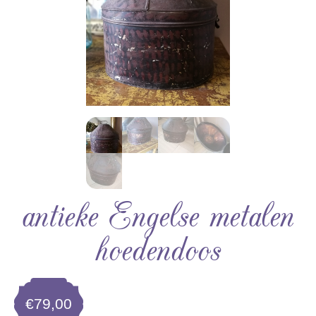
antieke Engelse metalen
hoedendoos
€
79,00