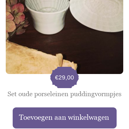
€
29,00
Set oude porseleinen puddingvormpjes
Toevoegen aan winkelwagen