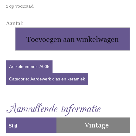
1 op voorraad
Antieke
Franse
Toevoegen aan winkelwagen
Longwy
porseleinen
schalen
aantal
Artikelnummer:
A005
Categorie:
Aardewerk glas en keramiek
Aanvullende informatie
Vintage
Stijl