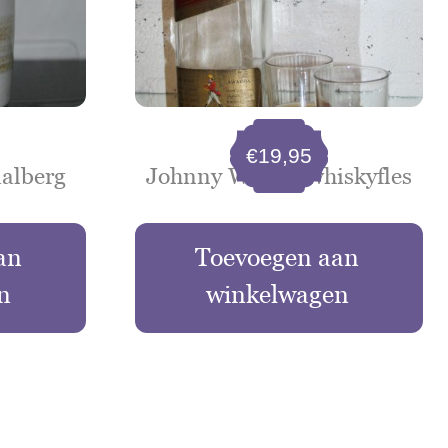
€
19,95
alberg
Johnny Walker whiskyfles
an
Toevoegen aan
n
winkelwagen