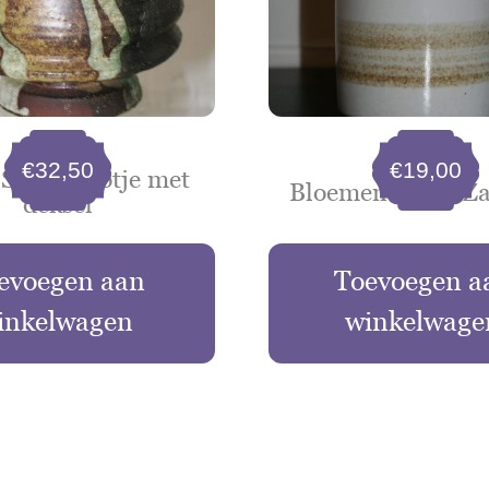
€
32,50
€
19,00
Stenen potje met
Bloemenvaasje Za
deksel
evoegen aan
Toevoegen a
inkelwagen
winkelwage