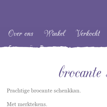
ent
Over ons
Winkel
Verkocht
brocante
Prachtige brocante schenkkan.
Met merktekens.