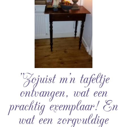
”Zojuist m’n tafeltje
ontvangen, wat een
prachtig exemplaar! En
wat een zorgvuldige