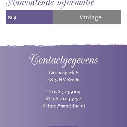
Aanvullende informatie
Vintage
Stijl
Contactgegevens
Liesbospark 8
4813 HV Breda
T:
076-5145009
M:
06-40145232
E:
info@santiline.nl