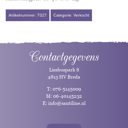
Artikelnummer:
T027
Categorie:
Verkocht
Contactgegevens
Liesbospark 8
4813 HV Breda
T:
076-5145009
M:
06-40145232
E:
info@santiline.nl