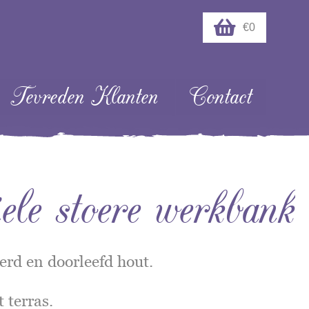
€0
Tevreden Klanten
Contact
e stoere werkbank
erd en doorleefd hout.
 terras.