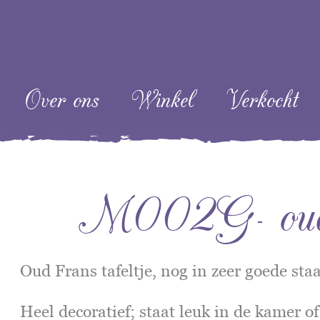
ent
Over ons
Winkel
Verkocht
M002G- oud F
Oud Frans tafeltje, nog in zeer goede staa
Heel decoratief; staat leuk in de kamer of