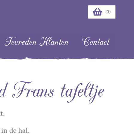
€0
Tevreden Klanten
Contact
rans tafeltje
t.
 in de hal.