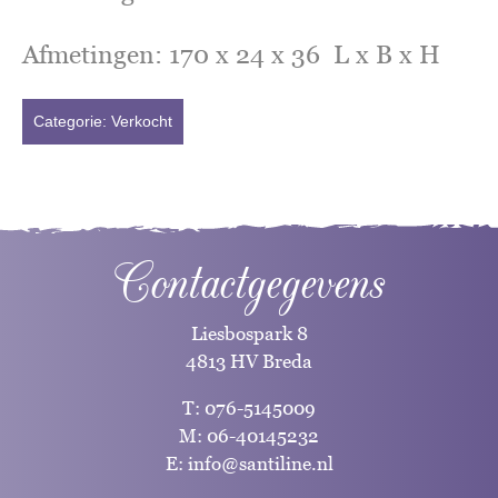
Afmetingen: 170 x 24 x 36 L x B x H
Categorie:
Verkocht
Contactgegevens
Liesbospark 8
4813 HV Breda
T:
076-5145009
M:
06-40145232
E:
info@santiline.nl