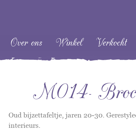
ent
Over ons
Winkel
Verkocht
M014- Brocant
Oud bijzettafeltje, jaren 20-30. Gerestyl
interieurs.