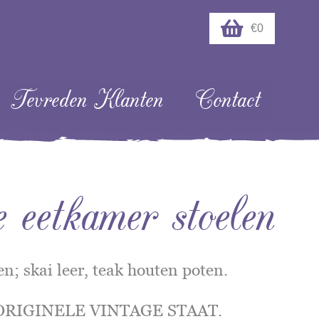
€0
Tevreden Klanten
Contact
eetkamer stoelen
en; skai leer, teak houten poten.
E ORIGINELE VINTAGE STAAT.