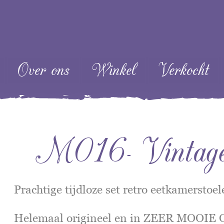
ent
Over ons
Winkel
Verkocht
M016- Vintage 
Prachtige tijdloze set retro eetkamerstoel
Helemaal origineel en in ZEER MOOI