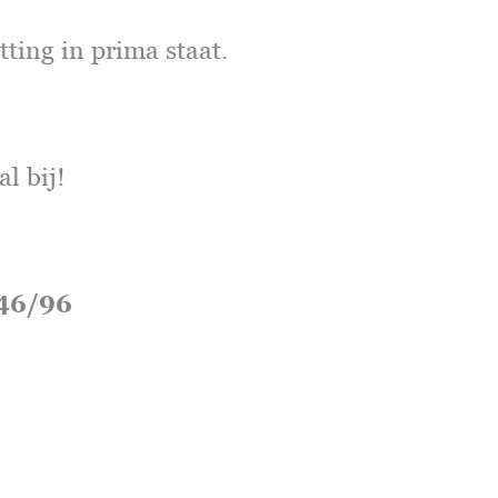
itting in prima staat.
l bij!
 46/96