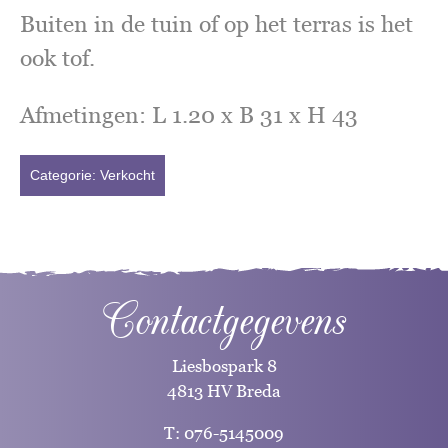
Buiten in de tuin of op het terras is het
ook tof.
Afmetingen: L 1.20 x B 31 x H 43
Categorie:
Verkocht
Contactgegevens
Liesbospark 8
4813 HV Breda
T:
076-5145009