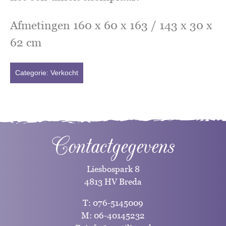
Afmetingen 160 x 60 x 163 / 143 x 30 x
62 cm
Categorie:
Verkocht
Contactgegevens
Liesbospark 8
4813 HV Breda
T:
076-5145009
M:
06-40145232