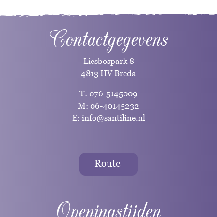
Contactgegevens
Liesbospark 8
4813 HV Breda
T:
076-5145009
M:
06-40145232
E:
info@santiline.nl
Route
Openingstijden