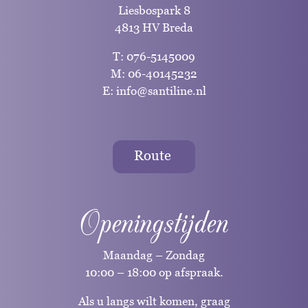
Liesbospark 8
4813 HV Breda
T:
076-5145009
M:
06-40145232
E:
info@santiline.nl
Route
Openingstijden
Maandag – Zondag
10:00 – 18:00 op afspraak.
Als u langs wilt komen, graag