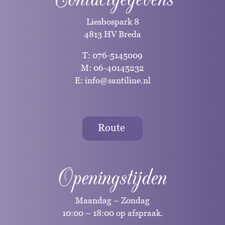
Liesbospark 8
4813 HV Breda
T:
076-5145009
M:
06-40145232
E:
info@santiline.nl
Route
Openingstijden
Maandag – Zondag
10:00 – 18:00 op afspraak.