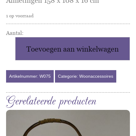
Afmetingen 158 x 108 x 16 cm
1 op voorraad
Mechelse
spiegel
Toevoegen aan winkelwagen
aantal
Artikelnummer:
W075
Categorie:
Woonaccessoires
Gerelateerde producten