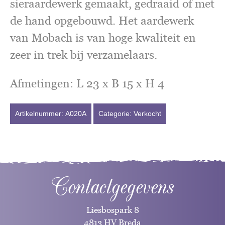
sieraardewerk gemaakt, gedraaid of met
de hand opgebouwd. Het aardewerk
van Mobach is van hoge kwaliteit en
zeer in trek bij verzamelaars.
Afmetingen: L 23 x B 15 x H 4
Artikelnummer:
A020A
Categorie:
Verkocht
Contactgegevens
Liesbospark 8
4813 HV Breda