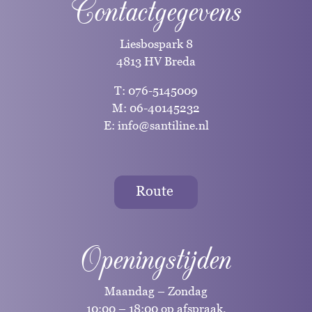
Contactgegevens
Liesbospark 8
4813 HV Breda
T:
076-5145009
M:
06-40145232
E:
info@santiline.nl
Route
Openingstijden
Maandag – Zondag
10:00 – 18:00 op afspraak.