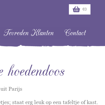
€0
Tevreden Klanten
Contact
e hoedendoos
it Parijs
es; staat erg leuk op een tafeltje of kast.