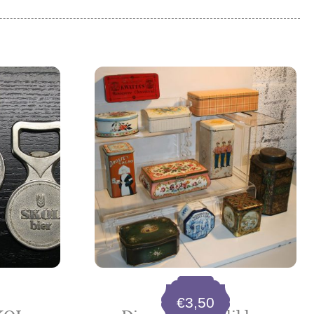
€
3,50