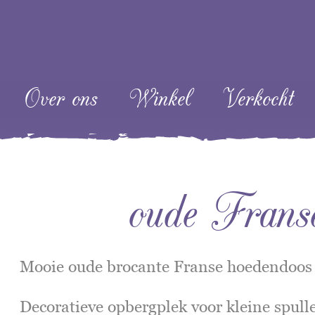
ent
Over ons
Winkel
Verkocht
oude Frans
Mooie oude brocante Franse hoedendoos u
Decoratieve opbergplek voor kleine spulletj