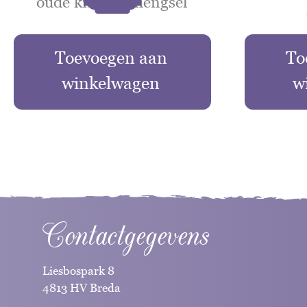
oude kist met hengsel
Toevoegen aan
To
winkelwagen
w
Contactgegevens
Liesbospark 8
4813 HV Breda