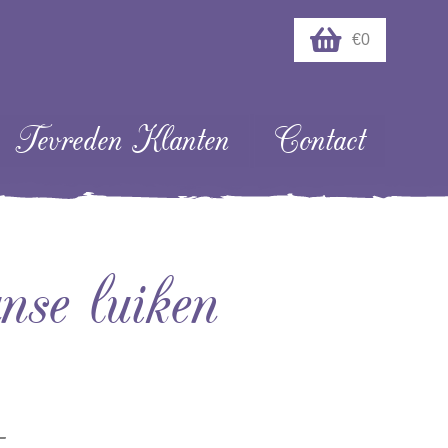
€0
Tevreden Klanten
Contact
nse luiken
-