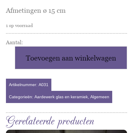
Afmetingen ø 15 cm
1 op voorraad
Schaaltje
Zaalberg
Toevoegen aan winkelwagen
aantal
Artikelnummer:
A031
Categorieën:
Aardewerk glas en keramiek
,
Algemeen
Gerelateerde producten