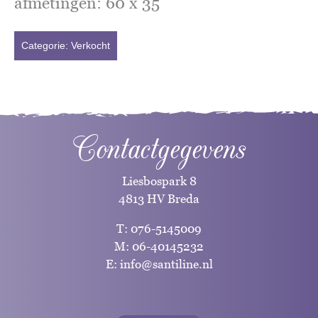
afmetingen: 60 x 35
Categorie:
Verkocht
Contactgegevens
Liesbospark 8
4813 HV Breda
T:
076-5145009
M:
06-40145232
E:
info@santiline.nl