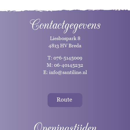
Contactgegevens
Liesbospark 8
4813 HV Breda
T:
076-5145009
M:
06-40145232
E:
info@santiline.nl
Route
Openingstijden