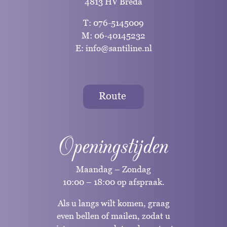
4813 HV Breda
T:
076-5145009
M:
06-40145232
E:
info@santiline.nl
Route
Openingstijden
Maandag – Zondag
10:00 – 18:00 op afspraak.
Als u langs wilt komen, graag
even bellen of mailen, zodat u