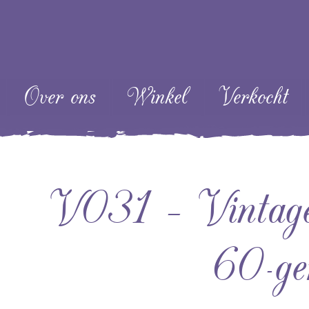
ent
Over ons
Winkel
Verkocht
V031 – Vintage
60-ge