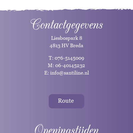
Contactgegevens
Liesbospark 8
4813 HV Breda
T:
076-5145009
M:
06-40145232
E:
info@santiline.nl
Route
Openingstijden