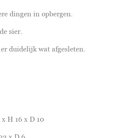
ere dingen in opbergen.
e sier.
 er duidelijk wat afgesleten.
5 x H 16 x D 10
 23 x D 6