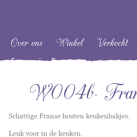
ent
Over ons
Winkel
Verkocht
W004b- Franse
Schattige Franse houten keukenbakjes.
Leuk voor in de keuken.